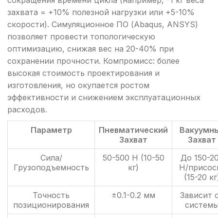
сокращения времени цикла (например, -1 кг веса
захвата = +10% полезной нагрузки или +5-10%
скорости). Симуляционное ПО (Abaqus, ANSYS)
позволяет провести топологическую
оптимизацию, снижая вес на 20-40% при
сохранении прочности. Компромисс: более
высокая стоимость проектирования и
изготовления, но окупается ростом
эффективности и снижением эксплуатационных
расходов.
Параметр
Пневматический
Вакуумн
Захват
Захват
Сила/
50-500 Н (10-50
До 150-2
Грузоподъемность
кг)
Н/присос
(15-20 кг
Точность
±0.1-0.2 мм
Зависит 
позиционирования
систем