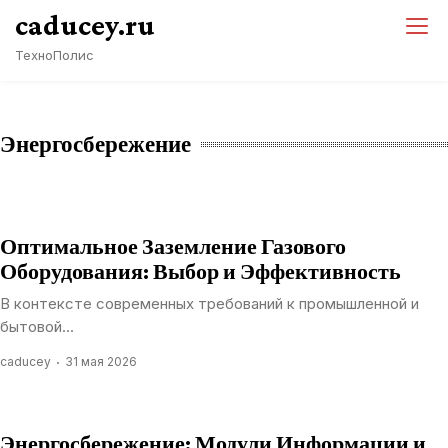
Перейти
caducey.ru
к
ТехноПолис
содержимому
Энергосбережение
Оптимальное Заземление Газового
Оборудования: Выбор и Эффективность
В контексте современных требований к промышленной и
бытовой...
caducey
31 мая 2026
Энергосбережение: Модули Информации и