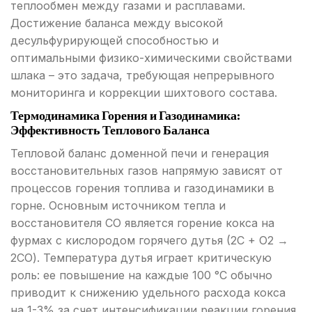
теплообмен между газами и расплавами.
Достижение баланса между высокой
десульфурирующей способностью и
оптимальными физико-химическими свойствами
шлака – это задача, требующая непрерывного
мониторинга и коррекции шихтового состава.
Термодинамика Горения и Газодинамика:
Эффективность Теплового Баланса
Тепловой баланс доменной печи и генерация
восстановительных газов напрямую зависят от
процессов горения топлива и газодинамики в
горне. Основным источником тепла и
восстановителя CO является горение кокса на
фурмах с кислородом горячего дутья (2C + O2 →
2CO). Температура дутья играет критическую
роль: ее повышение на каждые 100 °C обычно
приводит к снижению удельного расхода кокса
на 1-3% за счет интенсификации реакции горения