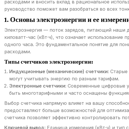
расходами и вносить вклад в рациональное испол
руководство поможет вам разобраться во всех тонк
1. Основы электроэнергии и ее измерен
Электроэнергия — поток зарядов, питающий наши 
киловатт-час (кВт·ч), что означает использование 
одного часа. Это фундаментальное понятие для по
расходами.
Типы счетчиков электроэнергии:
Индукционные (механические) счетчики:
Старые 
могут учитывать энергию по разным тарифам.
Электронные счетчики:
Современные цифровые ус
быть многотарифными и часто оснащены функциям
Выбор счетчика напрямую влияет на вашу способно
предоставляют больше возможностей для оптимиза
счетчика позволяет эффективно контролировать по
Ключевой вывод:
Единица измерения (кВт·ч) и тип 