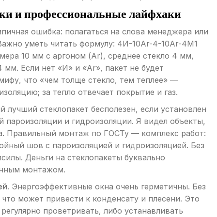
бки и профессиональные лайфхаки
ипичная ошибка: полагаться на слова менеджера или
Важно уметь читать формулу: 4И-10Ar-4-10Ar-4М1
мера 10 мм с аргоном (Ar), среднее стекло 4 мм,
 мм. Если нет «И» и «Ar», пакет не будет
ифу, что «чем толще стекло, тем теплее» —
изоляцию; за тепло отвечает покрытие и газ.
ый лучший стеклопакет бесполезен, если установлен
й пароизоляции и гидроизоляции. Я видел объекты,
ва. Правильный монтаж по ГОСТу — комплекс работ:
лойный шов с пароизоляцией и гидроизоляцией. Без
силы. Деньги на стеклопакеты буквально
енным монтажом.
ей
. Энергоэффективные окна очень герметичны. Без
 что может привести к конденсату и плесени. Это
 регулярно проветривать, либо устанавливать