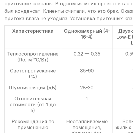
приточные клапаны. В одном из моих проектов в н
был конденсат. Клиенты считали, что это брак. Ока
притока влага не уходила. Установка приточных кл
Характеристика
Однокамерный (4-
Двухк
16-4)
Low-E 
Теплосопротивление
0.32 — 0.35
0.5
(Ro, м²°С/Вт)
Светопропускание
85-90
(%)
Шумоизоляция (дБ)
28-30
Относительная
1
стоимость (от 1 до
5)
Рекомендация по
Неотапливаемые
Бол
применению
помещения,
жилых 