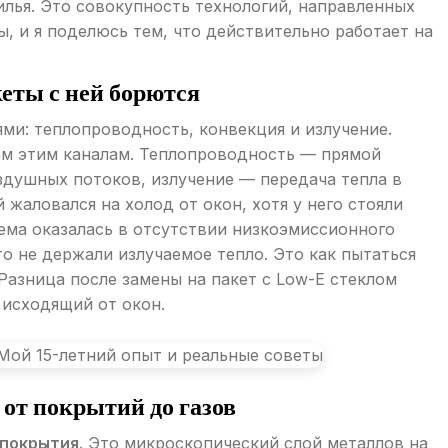
лья. Это совокупность технологий, направленных
 и я поделюсь тем, что действительно работает на
еты с ней борются
ми: теплопроводность, конвекция и излучение.
ем этим каналам. Теплопроводность — прямой
здушных потоков, излучение — передача тепла в
жаловался на холод от окон, хотя у него стояли
ма оказалась в отсутствии низкоэмиссионного
то не держали излучаемое тепло. Это как пытаться
Разница после замены на пакет с Low-E стеклом
 исходящий от окон.
 от покрытий до газов
 покрытия
. Это микроскопический слой металлов на