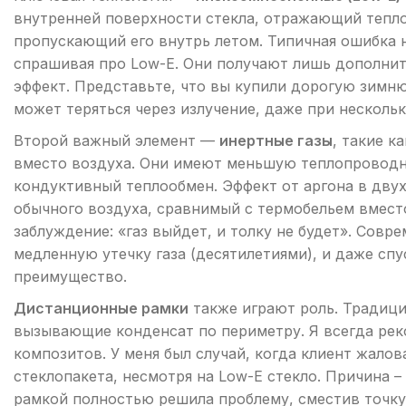
внутренней поверхности стекла, отражающий тепло
пропускающий его внутрь летом. Типичная ошибка 
спрашивая про Low-E. Они получают лишь дополнит
эффект. Представьте, что вы купили дорогую зимню
может теряться через излучение, даже при нескольк
Второй важный элемент —
инертные газы
, такие к
вместо воздуха. Они имеют меньшую теплопроводн
кондуктивный теплообмен. Эффект от аргона в дву
обычного воздуха, сравнимый с термобельем вмест
заблуждение: «газ выйдет, и толку не будет». Сов
медленную утечку газа (десятилетиями), и даже сп
преимущество.
Дистанционные рамки
также играют роль. Традиц
вызывающие конденсат по периметру. Я всегда рек
композитов. У меня был случай, когда клиент жалов
стеклопакета, несмотря на Low-E стекло. Причина –
рамкой полностью решила проблему, сместив точку