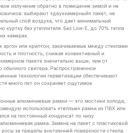
вое излучение обратно в помещение зимой и не
новичков: выбирают «двухкамерный» пакет, не
ельный слой воздуха, что дает минимальный
ю куртку без утеплителя. Без Low-E, до 70% тепла
их камерах.
ак аргон или криптон, закачиваемые между стеклами
ость и плотность, снижая конвективный и
хкамерном пакете значительно выше, чем от
о обычного свитера. Распространенное
ременные технологии герметизации обеспечивают
устя много лет он сохраняет ощутимое
ионные алюминиевые рамки — это мостики холода,
омендую использовать «тёплые» рамки из ПВХ или
ался на постоянный конденсат по низу
 алюминиевая рамка. Замена на пакет с пластиковой
 росы за пределы внутренней поверхности стекла.