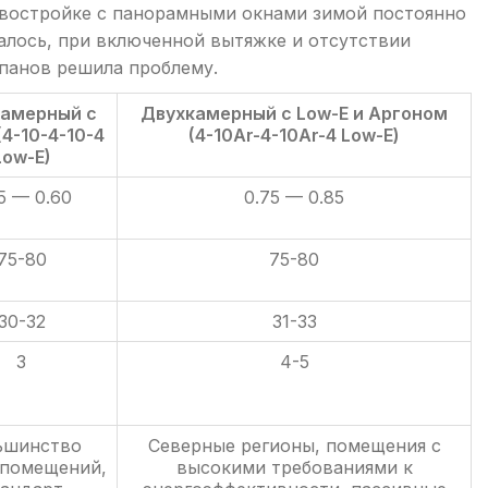
овостройке с панорамными окнами зимой постоянно
залось, при включенной вытяжке и отсутствии
апанов решила проблему.
амерный с
Двухкамерный с Low-E и Аргоном
(4-10-4-10-4
(4-10Ar-4-10Ar-4 Low-E)
Low-E)
5 — 0.60
0.75 — 0.85
75-80
75-80
30-32
31-33
3
4-5
ьшинство
Северные регионы, помещения с
помещений,
высокими требованиями к