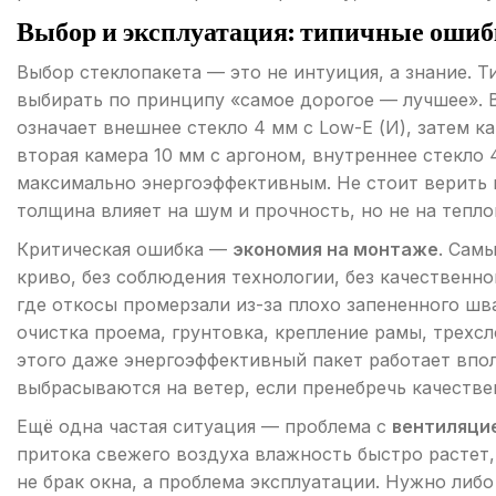
Выбор и эксплуатация: типичные оши
Выбор стеклопакета — это не интуиция, а знание. Т
выбирать по принципу «самое дорогое — лучшее». 
означает внешнее стекло 4 мм с Low-E (И), затем ка
вторая камера 10 мм с аргоном, внутреннее стекло 4
максимально энергоэффективным. Не стоит верить м
толщина влияет на шум и прочность, но не на тепло
Критическая ошибка —
экономия на монтаже
. Сам
криво, без соблюдения технологии, без качественно
где откосы промерзали из-за плохо запененного ш
очистка проема, грунтовка, крепление рамы, трехс
этого даже энергоэффективный пакет работает впол
выбрасываются на ветер, если пренебречь качеств
Ещё одна частая ситуация — проблема с
вентиляци
притока свежего воздуха влажность быстро растет,
не брак окна, а проблема эксплуатации. Нужно либо