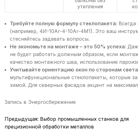
балконы без
с
утепления
ко
Требуйте полную формулу стеклопакета:
Всегда 
(например, 4И-10Ar-4-10Ar-4М1). Это ваш инстру
стесняйтесь задавать вопросы.
Не экономьте на монтаже – это 50% успеха:
Даже
не будет работать должным образом, если монтаж
качество монтажного шва, использование пароиз
Учитывайте ориентацию окон по сторонам света
мультифункциональные стеклопакеты, которые за
зимой. Для северных фасадов акцент на максима
Запись в
Энергосбережение
Навигация
Предыдущая:
Выбор промышленных станков для
по
прецизионной обработки металлов
записям