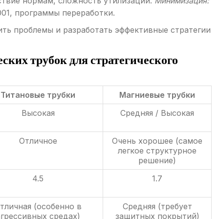
твие нормам, сложность утилизации.
Минимизация:
01, программы переработки.
ить проблемы и разработать эффективные стратегии
ских трубок для стратегического
Титановые трубки
Магниевые трубки
Высокая
Средняя / Высокая
Отличное
Очень хорошее (самое
легкое структурное
решение)
4.5
1.7
тличная (особенно в
Средняя (требует
агрессивных средах)
защитных покрытий)