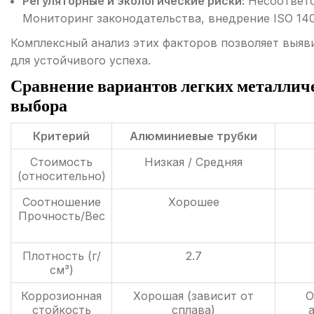
Регуляторные и экологические риски:
Несоответс
Мониторинг законодательства, внедрение ISO 140
Комплексный анализ этих факторов позволяет выяв
для устойчивого успеха.
Сравнение вариантов легких металличе
выбора
Критерий
Алюминиевые трубки
Стоимость
Низкая / Средняя
(относительно)
Соотношение
Хорошее
Прочность/Вес
Плотность (г/
2.7
см³)
Коррозионная
Хорошая (зависит от
О
стойкость
сплава)