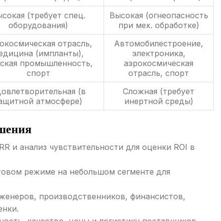
сокая (требует спец.
Высокая (огнеопасность
оборудования)
при мех. обработке)
окосмическая отрасль,
Автомобилестроение,
едицина (импланты),
электроника,
ская промышленность,
аэрокосмическая
спорт
отрасль, спорт
овлетворительная (в
Сложная (требует
ащитной атмосфере)
инертной среды)
ешения
RR и анализ чувствительности для оценки ROI в
товом режиме на небольшом сегменте для
женеров, производственников, финансистов,
енки.