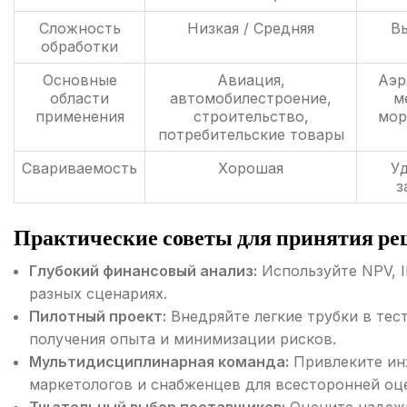
Сложность
Низкая / Средняя
Вы
обработки
Основные
Авиация,
Аэр
области
автомобилестроение,
м
применения
строительство,
мор
потребительские товары
Свариваемость
Хорошая
Уд
з
Практические советы для принятия р
Глубокий финансовый анализ:
Используйте NPV, I
разных сценариях.
Пилотный проект:
Внедряйте легкие трубки в тес
получения опыта и минимизации рисков.
Мультидисциплинарная команда:
Привлеките ин
маркетологов и снабженцев для всесторонней оц