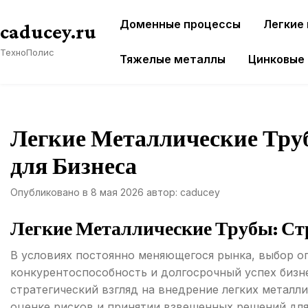
Перейти
Доменные процессы
Легкие
к
caducey.ru
содержимому
ТехноПолис
Тяжелые металлы
Цинковые
Легкие Металлические Труб
для Бизнеса
Опубликовано в
8 мая 2026
автор:
caducey
Легкие Металлические Трубы: Стр
В условиях постоянно меняющегося рынка, выбор о
конкурентоспособность и долгосрочный успех бизн
стратегический взгляд на внедрение легких металли
оценке рисков и принятии взвешенных решений для