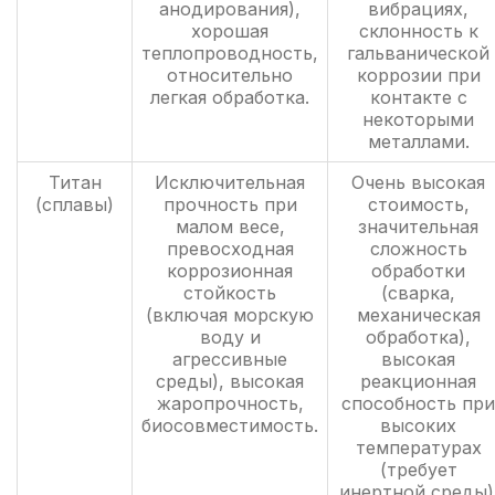
анодирования),
вибрациях,
хорошая
склонность к
теплопроводность,
гальванической
относительно
коррозии при
легкая обработка.
контакте с
некоторыми
металлами.
Титан
Исключительная
Очень высокая
(сплавы)
прочность при
стоимость,
малом весе,
значительная
превосходная
сложность
коррозионная
обработки
стойкость
(сварка,
(включая морскую
механическая
воду и
обработка),
агрессивные
высокая
среды), высокая
реакционная
жаропрочность,
способность при
биосовместимость.
высоких
температурах
(требует
инертной среды)