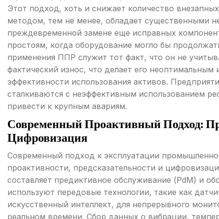
Этот подход, хоть и снижает количество внезапны
методом, тем не менее, обладает существенными н
преждевременной замене еще исправных компонен
простоям, когда оборудование могло бы продолжат
применения ППР служит тот факт, что он не учитыв
фактический износ, что делает его неоптимальным 
эффективности использования активов. Предприят
сталкиваются с неэффективным использованием ре
привести к крупным авариям.
Современный Проактивный Подход: Пр
Цифровизация
Современный подход к эксплуатации промышленног
проактивности, предсказательности и цифровизаци
составляет предиктивное обслуживание (PdM) и об
используют передовые технологии, такие как датчи
искусственный интеллект, для непрерывного монит
реальном времени. Сбор данных о вибрации, темпер