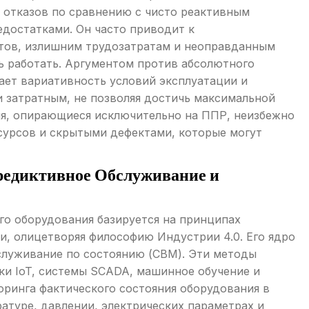
х отказов по сравнению с чисто реактивным
едостатками. Он часто приводит к
тов, излишним трудозатратам и неоправданным
ь работать. Аргументом против абсолютного
ает вариативность условий эксплуатации и
и затратным, не позволяя достичь максимальной
ия, опирающиеся исключительно на ППР, неизбежно
сурсов и скрытыми дефектами, которые могут
едиктивное Обслуживание и
о оборудования базируется на принципах
и, олицетворяя философию Индустрии 4.0. Его ядро
служивание по состоянию (CBM). Эти методы
ки IoT, системы SCADA, машинное обучение и
оринга фактического состояния оборудования в
атуре, давлении, электрических параметрах и