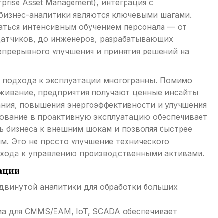
rprise Asset Management), интеграция с
бизнес-аналитики являются ключевыми шагами.
аться интенсивным обучением персонала — от
датчиков, до инженеров, разрабатывающих
епрерывного улучшения и принятия решений на
 подхода к эксплуатации многогранны. Помимо
уживание, предприятия получают ценные инсайты
ания, повышения энергоэффективности и улучшения
рование в проактивную эксплуатацию обеспечивает
 бизнеса к внешним шокам и позволяя быстрее
. Это не просто улучшение технического
дхода к управлению производственными активами.
ации
двинутой аналитики для обработки больших
а для CMMS/EAM, IoT, SCADA обеспечивает