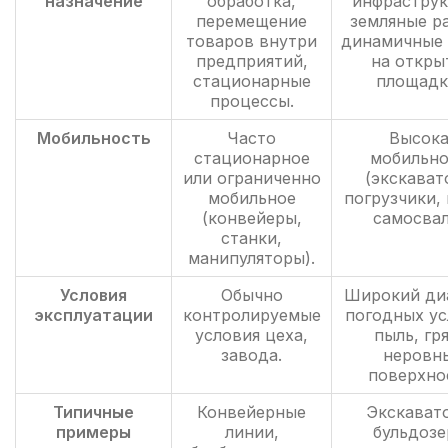
назначение
обработка,
инфраструк
перемещение
земляные р
товаров внутри
динамичные 
предприятий,
на откры
стационарные
площадк
процессы.
Мобильность
Часто
Высока
стационарное
мобильно
или ограниченно
(экскават
мобильное
погрузчики,
(конвейеры,
самосвал
станки,
манипуляторы).
Условия
Обычно
Широкий ди
эксплуатации
контролируемые
погодных ус
условия цеха,
пыль, гря
завода.
неровн
поверхно
Типичные
Конвейерные
Экскават
примеры
линии,
бульдозе