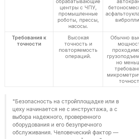
обрабатывающие
автокра
центры с ЧПУ,
бетоносмес
промышленные
асфальтоукл
роботы, прессы,
вибропли
насосы.
Требования к
Высокая
Обычно вы
точности
точность и
мощност
повторяемость
проходимо
операций.
грузоподъем
но мень
требован
микрометри
точност
"Безопасность на стройплощадке или в
цеху начинается не с инструктажа, а с
выбора надежного, проверенного
оборудования и его безупречного
обслуживания. Человеческий фактор —