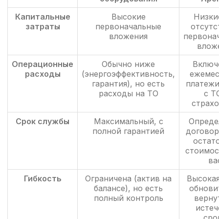
Капитальные
Высокие
Низки
затраты
первоначальные
отсутс
вложения
первона
влож
Операционные
Обычно ниже
Включ
расходы
(энергоэффективность,
ежемес
гарантия), но есть
платежи
расходы на ТО
с Т
страхо
Срок службы
Максимальный, с
Опреде
полной гарантией
договор
остат
стоимос
ва
Гибкость
Ограничена (актив на
Высокая
балансе), но есть
обнови
полный контроль
верну
истеч
сро