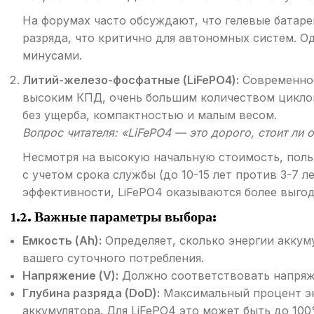
На форумах часто обсуждают, что гелевые батаре
разряда, что критично для автономных систем. О
минусами.
Литий-железо-фосфатные (LiFePO4):
Современное
высоким КПД, очень большим количеством циклов
без ущерба, компактностью и малым весом.
Вопрос читателя: «LiFePO4 — это дорого, стоит ли 
Несмотря на высокую начальную стоимость, польз
с учетом срока службы (до 10-15 лет против 3-7 
эффективности, LiFePO4 оказываются более выго
1.2. Важные параметры выбора:
Емкость (Ah):
Определяет, сколько энергии аккум
вашего суточного потребления.
Напряжение (V):
Должно соответствовать напряже
Глубина разряда (DoD):
Максимальный процент эн
аккумулятора. Для LiFePO4 это может быть до 10