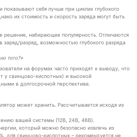
и показывают себя лучше при циклах глубокого
днако их стоимость и скорость заряда могут быть
 решение, набирающее популярность. Отличаются
 заряд/разряд, возможностью глубокого разряда
оно того?»
ователи на форумах часто приходят к выводу, что
лет у свинцово-кислотных) и высокой
дными в долгосрочной перспективе.
улятор может хранить. Рассчитывается исходя из
нию вашей системы (12В, 24В, 48В).
ергии, который можно безопасно извлечь из
0%, для свинцово-кислотных – рекомендуется не