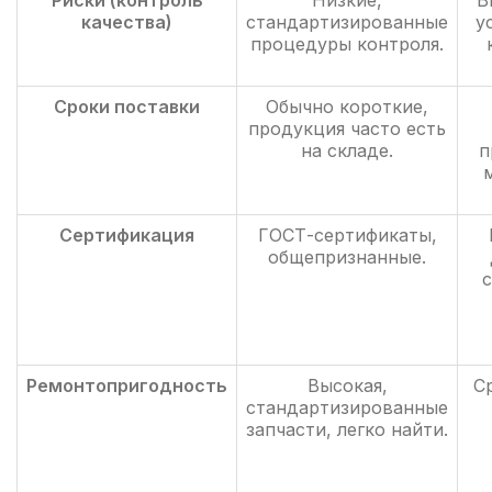
Риски (контроль
Низкие,
В
качества)
стандартизированные
у
процедуры контроля.
Сроки поставки
Обычно короткие,
продукция часто есть
на складе.
п
Сертификация
ГОСТ-сертификаты,
общепризнанные.
с
Ремонтопригодность
Высокая,
С
стандартизированные
запчасти, легко найти.