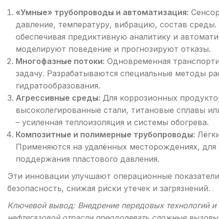
«Умные» трубопроводы и автоматизация:
Сенсор
давление, температуру, вибрацию, состав среды
обеспечивая предиктивную аналитику и автомати
моделируют поведение и прогнозируют отказы.
Многофазные потоки:
Одновременная транспортир
задачу. Разрабатываются специальные методы ра
гидратообразования.
Агрессивные среды:
Для коррозионных продуктов
высоколегированные стали, титановые сплавы ил
– усиленная теплоизоляция и системы обогрева.
Композитные и полимерные трубопроводы:
Лёгки
Применяются на удалённых месторождениях, для 
поддержания пластового давления.
Эти инновации улучшают операционные показатели
безопасность, снижая риски утечек и загрязнений.
Ключевой вывод: Внедрение передовых технологий и
нефтегазовой отрасли преодолевать сложные вызовы,