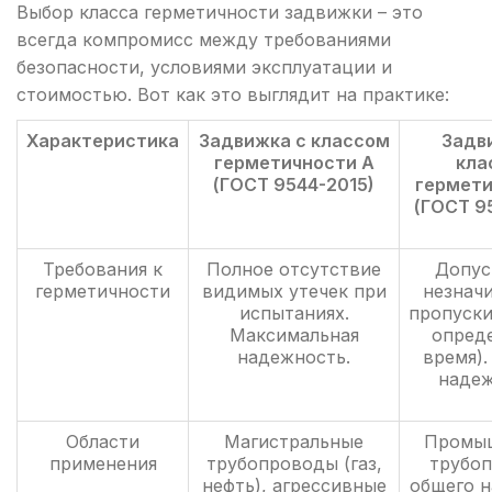
Выбор класса герметичности задвижки – это
всегда компромисс между требованиями
безопасности, условиями эксплуатации и
стоимостью. Вот как это выглядит на практике:
Характеристика
Задвижка с классом
Задв
герметичности А
кла
(ГОСТ 9544-2015)
гермети
(ГОСТ 9
Требования к
Полное отсутствие
Допус
герметичности
видимых утечек при
незнач
испытаниях.
пропуски
Максимальная
опред
надежность.
время).
надеж
Области
Магистральные
Промы
применения
трубопроводы (газ,
трубо
нефть), агрессивные
общего н