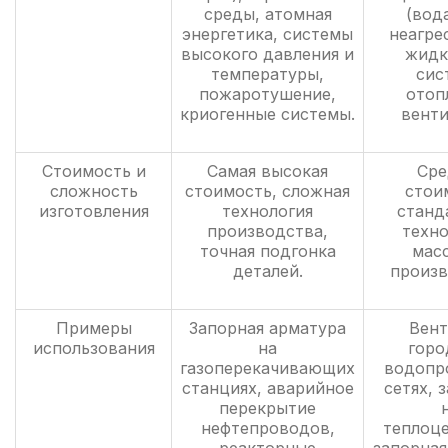
среды, атомная
(вода
энергетика, системы
неагре
высокого давления и
жидк
температуры,
сис
пожаротушение,
отоп
криогенные системы.
венти
Стоимость и
Самая высокая
Сре
сложность
стоимость, сложная
стои
изготовления
технология
станд
производства,
техно
точная подгонка
мас
деталей.
произв
Примеры
Запорная арматура
Вент
использования
на
горо
газоперекачивающих
водопр
станциях, аварийное
сетях, 
перекрытие
нефтепроводов,
теплоце