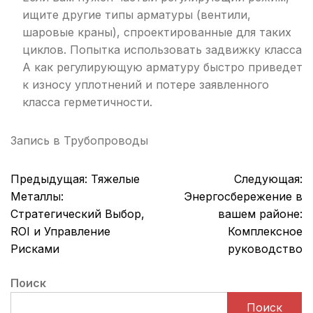
ищите другие типы арматуры (вентили,
шаровые краны), спроектированные для таких
циклов. Попытка использовать задвижку класса
А как регулирующую арматуру быстро приведет
к износу уплотнений и потере заявленного
класса герметичности.
Запись в
Трубопроводы
Навигация
Предыдущая:
Тяжелые
Следующая:
по
Металлы:
Энергосбережение в
записям
Стратегический Выбор,
вашем районе:
ROI и Управление
Комплексное
Рисками
руководство
Поиск
Поиск