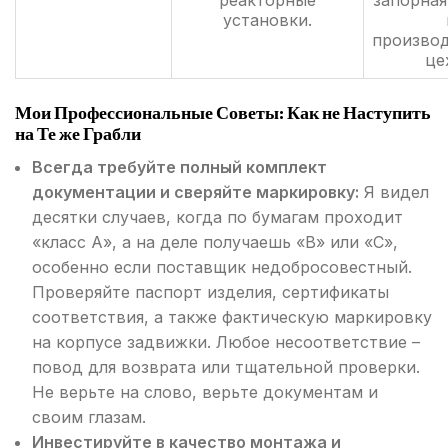
реакторные
запорная
установки.
произво
це
Мои Профессиональные Советы: Как не Наступить
на Те же Грабли
Всегда требуйте полный комплект
документации и сверяйте маркировку:
Я видел
десятки случаев, когда по бумагам проходит
«класс А», а на деле получаешь «В» или «С»,
особенно если поставщик недобросовестный.
Проверяйте паспорт изделия, сертификаты
соответствия, а также фактическую маркировку
на корпусе задвижки. Любое несоответствие –
повод для возврата или тщательной проверки.
Не верьте на слово, верьте документам и
своим глазам.
Инвестируйте в качество монтажа и