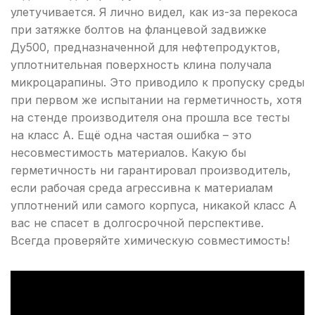
улетучивается. Я лично видел, как из-за перекоса
при затяжке болтов на фланцевой задвижке
Ду500, предназначенной для нефтепродуктов,
уплотнительная поверхность клина получала
микроцарапины. Это приводило к пропуску среды
при первом же испытании на герметичность, хотя
на стенде производителя она прошла все тесты
на класс А. Ещё одна частая ошибка – это
несовместимость материалов. Какую бы
герметичность ни гарантировал производитель,
если рабочая среда агрессивна к материалам
уплотнений или самого корпуса, никакой класс А
вас не спасет в долгосрочной перспективе.
Всегда проверяйте химическую совместимость!