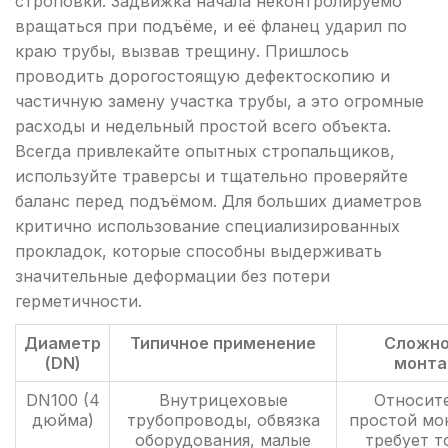
строповки. Задвижка начала неконтролируемо
вращаться при подъёме, и её фланец ударил по
краю трубы, вызвав трещину. Пришлось
проводить дорогостоящую дефектоскопию и
частичную замену участка трубы, а это огромные
расходы и недельный простой всего объекта.
Всегда привлекайте опытных стропальщиков,
используйте траверсы и тщательно проверяйте
баланс перед подъёмом. Для больших диаметров
критично использование специализированных
прокладок, которые способны выдерживать
значительные деформации без потери
герметичности.
Диаметр
Типичное применение
Сложно
(DN)
монт
DN100 (4
Внутрицеховые
Относит
дюйма)
трубопроводы, обвязка
простой мо
оборудования, малые
требует т