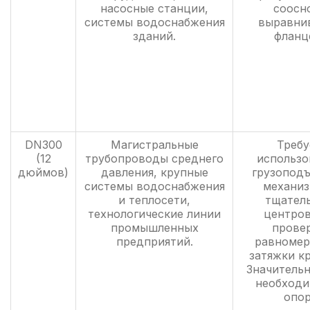
насосные станции,
соосн
системы водоснабжения
выравни
зданий.
фланц
DN300
Магистральные
Требу
(12
трубопроводы среднего
использо
дюймов)
давления, крупные
грузопод
системы водоснабжения
механиз
и теплосети,
тщател
технологические линии
центров
промышленных
прове
предприятий.
равномер
затяжки к
Значительн
необходи
опор