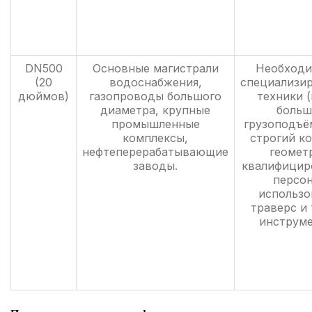
DN500
Основные магистрали
Необходи
(20
водоснабжения,
специализи
дюймов)
газопроводы большого
техники 
диаметра, крупные
больш
промышленные
грузоподъё
комплексы,
строгий к
нефтеперерабатывающие
геомет
заводы.
квалифицир
персон
использо
траверс и
инструме