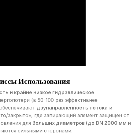
иссы Использования
ть и крайне низкое гидравлическое
энергопотери (в 50-100 раз эффективнее
и обеспечивают
двунаправленность потока
и
то/закрыто», где запирающий элемент защищен от
товления для
больших диаметров (до DN 2000 мм и
ляются сильными сторонами.