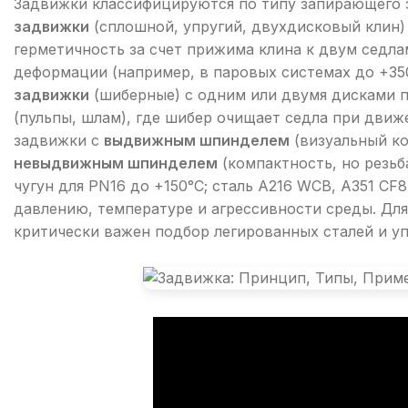
Задвижки классифицируются по типу запирающего 
задвижки
(сплошной, упругий, двухдисковый клин)
герметичность за счет прижима клина к двум седла
деформации (например, в паровых системах до +350
задвижки
(шиберные) с одним или двумя дисками 
(пульпы, шлам), где шибер очищает седла при дви
задвижки с
выдвижным шпинделем
(визуальный ко
невыдвижным шпинделем
(компактность, но резьб
чугун для PN16 до +150°C; сталь A216 WCB, A351 C
давлению, температуре и агрессивности среды. Дл
критически важен подбор легированных сталей и уп