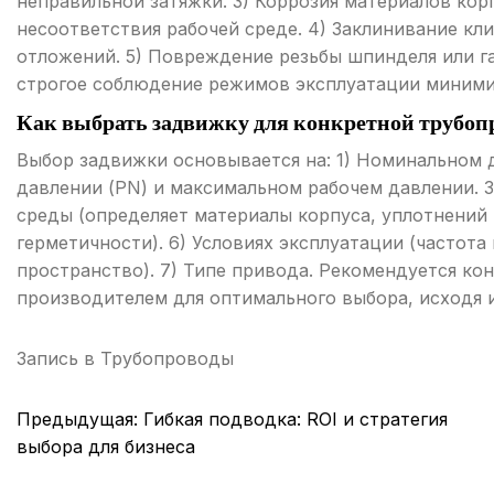
неправильной затяжки. 3) Коррозия материалов кор
несоответствия рабочей среде. 4) Заклинивание к
отложений. 5) Повреждение резьбы шпинделя или га
строгое соблюдение режимов эксплуатации миними
Как выбрать задвижку для конкретной трубоп
Выбор задвижки основывается на: 1) Номинальном 
давлении (PN) и максимальном рабочем давлении. 3
среды (определяет материалы корпуса, уплотнений и
герметичности). 6) Условиях эксплуатации (частота
пространство). 7) Типе привода. Рекомендуется к
производителем для оптимального выбора, исходя 
Запись в
Трубопроводы
Навигация
Предыдущая:
Гибкая подводка: ROI и стратегия
по
выбора для бизнеса
записям