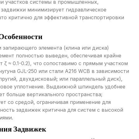
ции участков системы в промышленных,
я задвижки минимизирует гидравлическое
что критично для эффективной транспортировки
Особенности
 запирающего элемента (клина или диска)
емент полностью выведен, обеспечивая крайне
ζ ≈ 0.1-0.2), что сопоставимо с прямым участком
чугуна GJL-250 или стали A216 WCB в зависимости
пругий, двухдисковый; или параллельный диск),
овое уплотнение. Выдвижной шпиндель удобнее
ует больше вертикального пространства;
ет со средой, ограничивая применение для
ность задвижек критична для систем с высокой
иями.
ния Задвижек