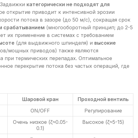
 Задвижки
категорически не подходят для
ное открытие приводит к интенсивной эрозии
орости потока в зазоре (до 50 м/с), сокращая срок
м срабатыванием
(многооборотный принцип; до 2-5
ет их применение в системах с требованием
ысоте
(для выдвижного шпинделя) и
высокие
ов/мощных приводов) также являются
на при термических перепадах. Оптимальное
ное перекрытие потока без частых операций, где
Шаровой кран
Проходной вентиль
ON/OFF
Регулирование
Очень низкое (ζ≈0.05-
Высокое (ζ≈5-15)
0.1)