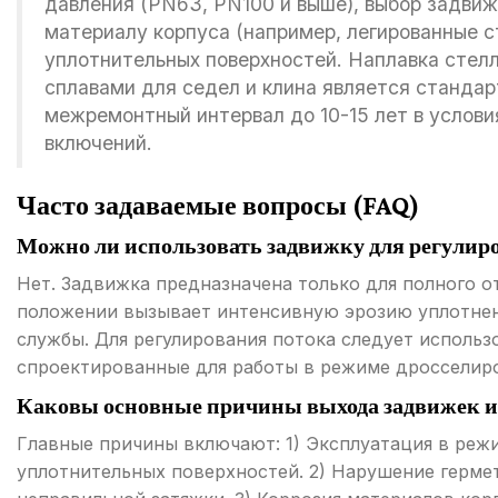
давления (PN63, PN100 и выше), выбор задвиж
материалу корпуса (например, легированные ст
уплотнительных поверхностей. Наплавка стелли
сплавами для седел и клина является стандар
межремонтный интервал до 10-15 лет в услови
включений.
Часто задаваемые вопросы (FAQ)
Можно ли использовать задвижку для регулир
Нет. Задвижка предназначена только для полного о
положении вызывает интенсивную эрозию уплотнен
службы. Для регулирования потока следует исполь
спроектированные для работы в режиме дросселиро
Каковы основные причины выхода задвижек из
Главные причины включают: 1) Эксплуатация в ре
уплотнительных поверхностей. 2) Нарушение гермет