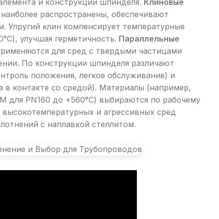
элемента и конструкции шпинделя.
Клиновые
 наиболее распространены, обеспечивают
м. Упругий клин компенсирует температурные
°C), улучшая герметичность.
Параллельные
применяются для сред с твердыми частицами
жении. По конструкции шпинделя различают
нтроль положения, легкое обслуживание) и
а в контакте со средой). Материалы (например,
F8M для PN160 до +560°C) выбираются по рабочему
я высокотемпературных и агрессивных сред
лотнений с наплавкой стеллитом.