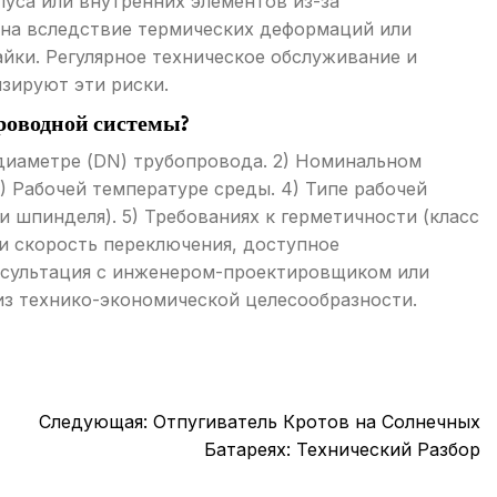
пуса или внутренних элементов из-за
лина вследствие термических деформаций или
йки. Регулярное техническое обслуживание и
зируют эти риски.
роводной системы?
диаметре (DN) трубопровода. 2) Номинальном
) Рабочей температуре среды. 4) Типе рабочей
 шпинделя). 5) Требованиях к герметичности (класс
 и скорость переключения, доступное
онсультация с инженером-проектировщиком или
из технико-экономической целесообразности.
Следующая:
Отпугиватель Кротов на Солнечных
Батареях: Технический Разбор